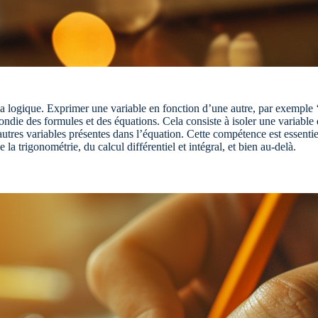
 logique. Exprimer une variable en fonction d’une autre, par exemple ‘a
die des formules et des équations. Cela consiste à isoler une variable 
utres variables présentes dans l’équation. Cette compétence est essentie
la trigonométrie, du calcul différentiel et intégral, et bien au-delà.