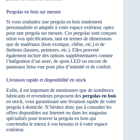
Pergolas en bois sur mesure
Si vous souhaitez une pergola en bois totalement
personnalisée et adaptée à votre espace extérieur, optez
pour une pergola sur mesure. Ces pergolas sont conçues
selon vos spécifications, tant en termes de dimensions
que de matériaux (bois exotique, chêne, etc.) et de
finitions (lasures, peintures, etc.). Elles peuvent
également inclure des options supplémentaires comme
l’intégration d’un store, de spots LED ou encore de
panneaux brise-vue pour plus d’intimité et de confort.
Livraison rapide et disponibilité en stock
Enfin, il est important de mentionner que de nombreux
fabricants et revendeurs proposent des
pergolas en bois
en stock, vous garantissant une livraison rapide de votre
pergola à domicile. N’hésitez donc pas à consulter les
offres disponibles sur Internet ou dans les magasins
spécialisés pour trouver la pergola en bois qui
conviendra le mieux à vos besoins et à votre espace
extérieur.