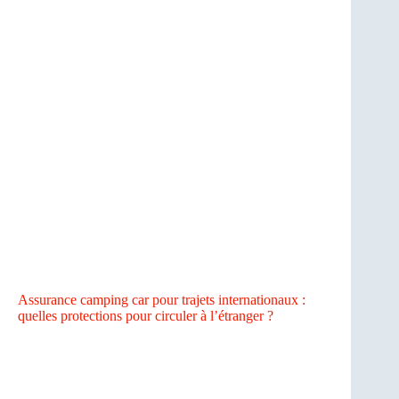
Assurance camping car pour trajets internationaux :
quelles protections pour circuler à l’étranger ?