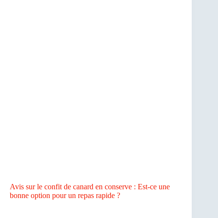
Avis sur le confit de canard en conserve : Est-ce une
bonne option pour un repas rapide ?