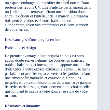
un espace ombragé pour profiter du soleil tout en étant
protégé des rayons UV. Elle s’intègre parfaitement dans
un jardin ou une terrasse, offrant une transition douce
entre l’extérieur et l’intérieur de la maison. La pergola
bois peut être adossée à votre habitation ou
autoportante, selon vos préférences et la configuration
de votre terrain.
Les avantages d’une pergola en bois
Esthétique et design
Le premier avantage d’une pergola en bois est sans
aucun doute son esthétique. Le bois est un matériau
noble, chaleureux et intemporel qui apporte une touche
d’élégance à votre espace extérieur. De plus, il se marie
parfaitement avec les espaces verts et les jardins, créant
une atmosphère naturelle et conviviale. Enfin, les
pergolas en bois sont disponibles dans une large gamme
de styles et de designs, vous permettant de choisir celle
qui convient le mieux à votre goût et au style de votre
maison.
Résistance et durabilité