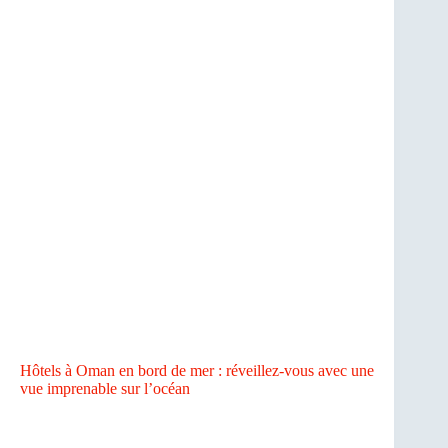
Hôtels à Oman en bord de mer : réveillez-vous avec une
vue imprenable sur l’océan