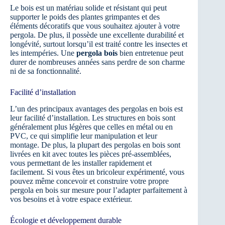
Le bois est un matériau solide et résistant qui peut
supporter le poids des plantes grimpantes et des
éléments décoratifs que vous souhaitez ajouter à votre
pergola. De plus, il possède une excellente durabilité et
longévité, surtout lorsqu’il est traité contre les insectes et
les intempéries. Une
pergola bois
bien entretenue peut
durer de nombreuses années sans perdre de son charme
ni de sa fonctionnalité.
Facilité d’installation
L’un des principaux avantages des pergolas en bois est
leur facilité d’installation. Les structures en bois sont
généralement plus légères que celles en métal ou en
PVC, ce qui simplifie leur manipulation et leur
montage. De plus, la plupart des pergolas en bois sont
livrées en kit avec toutes les pièces pré-assemblées,
vous permettant de les installer rapidement et
facilement. Si vous êtes un bricoleur expérimenté, vous
pouvez même concevoir et construire votre propre
pergola en bois sur mesure pour l’adapter parfaitement à
vos besoins et à votre espace extérieur.
Écologie et développement durable