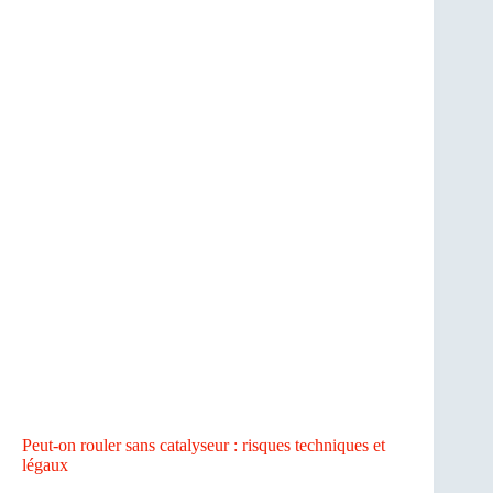
Peut-on rouler sans catalyseur : risques techniques et
légaux