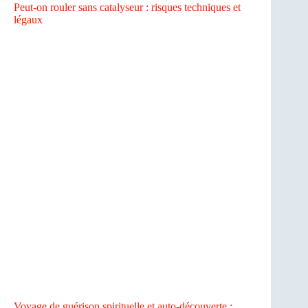
Peut-on rouler sans catalyseur : risques techniques et
légaux
Voyage de guérison spirituelle et auto-découverte :