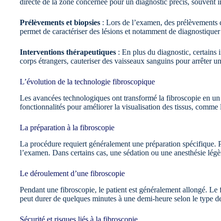
directe de la zone concernée pour un diagnostic précis, souvent 
Prélèvements et biopsies
: Lors de l’examen, des prélèvements de
permet de caractériser des lésions et notamment de diagnostiquer
Interventions thérapeutiques
: En plus du diagnostic, certains 
corps étrangers, cauteriser des vaisseaux sanguins pour arrêter u
L’évolution de la technologie fibroscopique
Les avancées technologiques ont transformé la fibroscopie en un 
fonctionnalités pour améliorer la visualisation des tissus, com
La préparation à la fibroscopie
La procédure requiert généralement une préparation spécifique. P
l’examen. Dans certains cas, une sédation ou une anesthésie légè
Le déroulement d’une fibroscopie
Pendant une fibroscopie, le patient est généralement allongé. Le 
peut durer de quelques minutes à une demi-heure selon le type de
Sécurité et risques liés à la fibroscopie