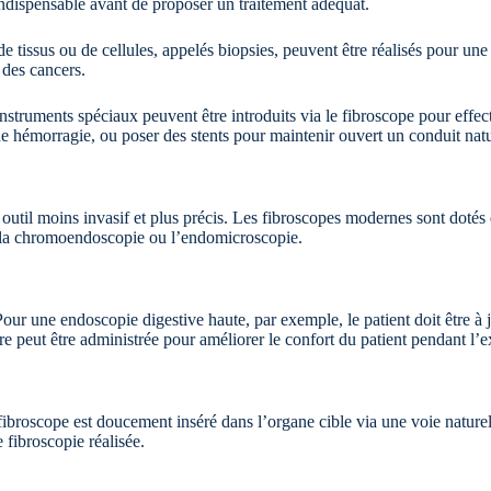
indispensable avant de proposer un traitement adéquat.
 tissus ou de cellules, appelés biopsies, peuvent être réalisés pour une
 des cancers.
instruments spéciaux peuvent être introduits via le fibroscope pour effe
ne hémorragie, ou poser des stents pour maintenir ouvert un conduit natur
outil moins invasif et plus précis. Les fibroscopes modernes sont dotés
me la chromoendoscopie ou l’endomicroscopie.
our une endoscopie digestive haute, par exemple, le patient doit être à 
re peut être administrée pour améliorer le confort du patient pendant l’
fibroscope est doucement inséré dans l’organe cible via une voie nature
 fibroscopie réalisée.