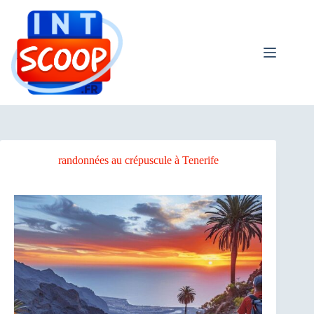
Passer
bento4d
au
contenu
randonnées au crépuscule à Tenerife