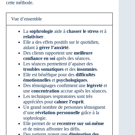
cette méthode.
Vue d’ensemble
La
sophrologie
aide à
chasser le stress
et à
relativiser
.
Elle a des effets positifs sur le quotidien,
aidant à
gérer l’anxiété
.
Des clients rapportent une
meilleure
confiance en soi
après des séances.
Les séances permettent d’apaiser des
troubles somatiques
et des
insomnies
.
Elle est bénéfique pour des
difficultés
émotionnelles
et
psychologiques
.
Des témoignages confirment une
légèreté
et
une
concentration
accrue après les séances.
Les techniques respiratoires sont très
appréciées pour
calmer l’esprit
.
Un grand nombre de personnes témoignent
d’une
révélation personnelle
grâce à la
sophrologie.
Elle permet de se
recentrer sur soi-même
et de mieux affronter les défis.
Des patients notent une
diminution des