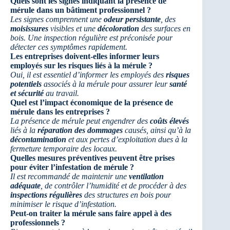
Quels sont les signes indiquant la présence de
mérule dans un bâtiment professionnel ?
Les signes comprennent une
odeur persistante
, des
moisissures
visibles et une
décoloration
des surfaces en
bois. Une inspection régulière est préconisée pour
détecter ces symptômes rapidement.
Les entreprises doivent-elles informer leurs
employés sur les risques liés à la mérule ?
Oui, il est essentiel d’informer les employés des
risques
potentiels
associés à la mérule pour assurer leur
santé
et sécurité
au travail.
Quel est l’impact économique de la présence de
mérule dans les entreprises ?
La présence de mérule peut engendrer des
coûts élevés
liés à la
réparation des dommages
causés, ainsi qu’à la
décontamination
et aux pertes d’exploitation dues à la
fermeture temporaire des locaux.
Quelles mesures préventives peuvent être prises
pour éviter l’infestation de mérule ?
Il est recommandé de maintenir une
ventilation
adéquate
, de contrôler l’humidité et de procéder à des
inspections régulières
des structures en bois pour
minimiser le risque d’infestation.
Peut-on traiter la mérule sans faire appel à des
professionnels ?