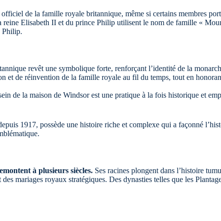
officiel de la famille royale britannique, même si certains membres port
a reine Elisabeth II et du prince Philip utilisent le nom de famille « Mo
Philip.
tannique revêt une symbolique forte, renforçant l’identité de la monarch
n et de réinvention de la famille royale au fil du temps, tout en honorant 
ein de la maison de Windsor est une pratique à la fois historique et em
epuis 1917, possède une histoire riche et complexe qui a façonné l’hi
emblématique.
emontent à plusieurs siècles.
Ses racines plongent dans l’histoire tum
 des mariages royaux stratégiques. Des dynasties telles que les Plantagen