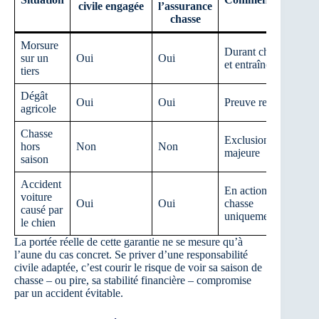
civile engagée
l’assurance
chasse
Morsure
Durant chasse
sur un
Oui
Oui
et entraînement
tiers
Dégât
Oui
Oui
Preuve requise
agricole
Chasse
Exclusion
hors
Non
Non
majeure
saison
Accident
En action de
voiture
Oui
Oui
chasse
causé par
uniquement
le chien
La portée réelle de cette garantie ne se mesure qu’à
l’aune du cas concret. Se priver d’une responsabilité
civile adaptée, c’est courir le risque de voir sa saison de
chasse – ou pire, sa stabilité financière – compromise
par un accident évitable.