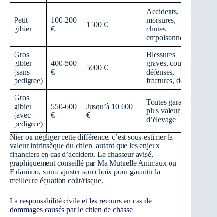
Accidents,
Petit
100-200
morsures,
1500 €
gibier
€
chutes,
empoisonnement
Gros
Blessures
gibier
400-500
graves, coups de
5000 €
(sans
€
défenses,
pedigree)
fractures, décès
Gros
Toutes garanties
gibier
550-600
Jusqu’à 10 000
plus valeur
(avec
€
€
d’élevage
pedigree)
Nier ou négliger cette différence, c’est sous-estimer la
valeur intrinsèque du chien, autant que les enjeux
financiers en cas d’accident. Le chasseur avisé,
graphiquement conseillé par Ma Mutuelle Animaux ou
Fidanimo, saura ajuster son choix pour garantir la
meilleure équation coût/risque.
La responsabilité civile et les recours en cas de
dommages causés par le chien de chasse