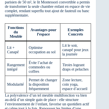
parisien de 50 m², le lit Montessori convertible a permis
de transformer la seule chambre enfant en espace de vie
complet, rendant superflu tout ajout de fauteuil ou banc
supplémentaire.
Fonctions
Avantages pour
Exemples
du
l’espace
Concrets
Meuble
Lit le soir,
Lit +
Optimise
canapé pour jeux
Canapé
occupation au sol
la journée
Évite l’achat de
Rangement
Tiroirs logeant
commodes ou
intégré
draps et peluches
coffres
Permet de changer
Zone lecture,
Modularité
la disposition
coin yoga,
fréquemment
espace d’accueil
La polyvalence d’un tel meuble multifonction va bien
au-delà d’un simple gain de place : elle structure
l’environnement de l’enfant, favorise un quotidien actif
et calme tout à la fois. Repousser les limites d’une