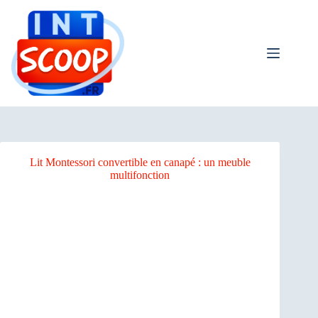
Passer
bento4d
bento4d
bento4d
bento4d
bento4d
bento4d
bento4d
bento4d
bento4d
bento4d
bento4d
bento4d
bento4d
bento4d
bento4d
bento4d
bento4d
bento4d
bento4d
bento4d
bento4d
toto slot
au
contenu
Lit Montessori convertible en canapé : un meuble
multifonction