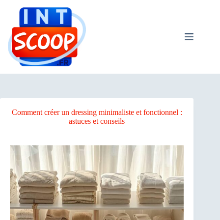
Passer
situs slot gacor
au
contenu
Comment créer un dressing minimaliste et fonctionnel :
astuces et conseils